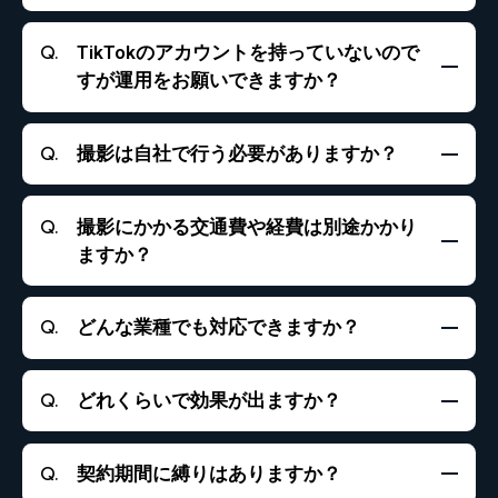
はい、可能です。トライアルで内容を気に入っていた
TikTokのアカウントを持っていないので
だけた場合は、そのままお客様のご希望に合ったプラ
すが運用をお願いできますか？
ンをお選びいただけます。
はい、もちろんです。新規アカウントの開設も弊社で
撮影は自社で行う必要がありますか？
代行可能ですので、ご安心ください。なお、プランご
契約者様につきましては、アカウント開設代行は無償
で対応いたします。
いいえ、必要ありません。撮影も含めてすべて弊社に
撮影にかかる交通費や経費は別途かかり
て対応いたしますので、ご安心ください。
ますか？
はい。撮影場所によっては、出張費として交通費や諸
どんな業種でも対応できますか？
経費を別途ご負担いただく場合がございます。その際
は事前にお見積もりをお伝えし、ご相談のうえ進行い
たしますのでご安心ください。
はい、対応可能です。飲食・美容・小売・サービス
どれくらいで効果が出ますか？
業・個人経営などなど、幅広い業種の対応が可能で
す。
最短1ヶ月、通常は3〜6ヶ月で効果を実感していただけ
契約期間に縛りはありますか？
ると思います。弊社側でも最速で目的達成できるよう