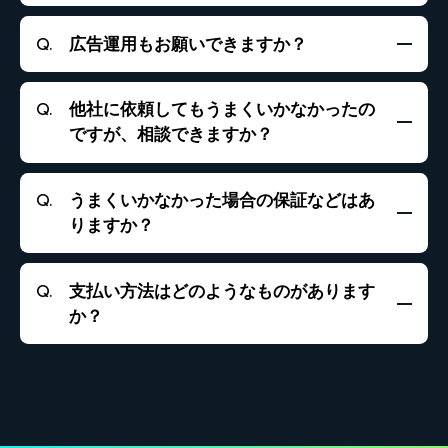
努めて参ります。
はい、全てのプランは最低6ヶ月の契約期間とさせてい
広告運用もお願いできますか？
ただいております。ただし不安な場合には、トライア
ルプラン(ショート動画2本分の代行)を用意させていた
だいておりますので、ぜひご検討ください。
はい、TikTokの広告運用も対応可能です。キャンペー
他社に依頼してもうまくいかなかったの
ンや予算に併せて適宜行うことができます。(別途広告
ですが、相談できますか？
費用を頂戴致します)
はい、もちろんご相談いただけます。まずは、他社様
うまくいかなかった場合の保証などはあ
でうまくいかなかった原因を分析し、現状の課題と改
りますか？
善ポイントを明確にします。そのうえで、貴社に合っ
た最適な運用方法をご提案いたします。
SNSの特性上、成果の保証はできかねますが、伸び悩む
支払い方法はどのようなものがあります
場合には原因を分析し、改善施策をご提案いたしま
か？
す。
銀行振込・クレジットカード払いに対応しておりま
す。当サービスは月額制ですが、毎月の入金確認後に
当月分の運用を開始する仕組みとなっております。安
定した運用体制を保つため、ご理解とご協力をいただ